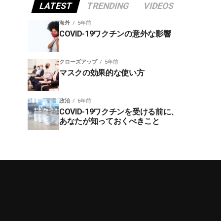
LATEST
TRENDING
VIDEOS
海外
5年前
COVID-19ワクチンの意外な影響
クローズアップ
5年前
マスクの効果的な使い方
政治
6年前
COVID-19ワクチンを受ける前に、
あなたが知っておくべきこと