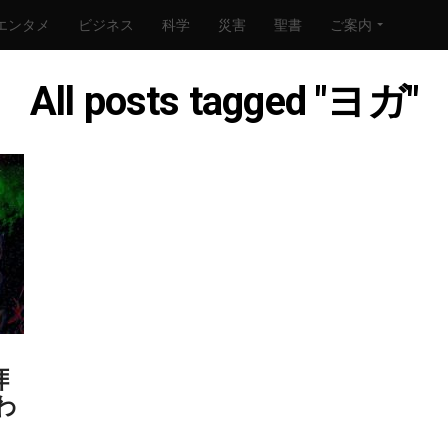
エンタメ
ビジネス
科学
災害
聖書
ご案内
All posts tagged "ヨガ"
拝
わ