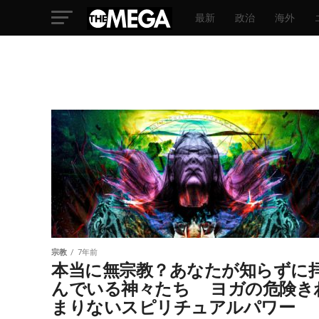
最新
政治
海外
宗教
7年前
本当に無宗教？あなたが知らずに
んでいる神々たち ヨガの危険き
まりないスピリチュアルパワー