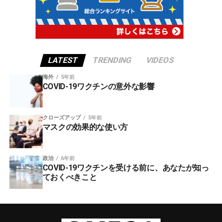
LATEST
TRENDING
VIDEOS
海外
5年前
COVID-19ワクチンの意外な影響
クローズアップ
5年前
マスクの効果的な使い方
政治
6年前
COVID-19ワクチンを受ける前に、あなたが知っ
ておくべきこと