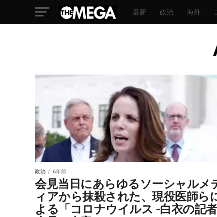
最新
政治
海外
政治
6年前
会見当日にあらゆるソーシャルメ
ィアから抹殺された、現役医師ら
よる「コロナウイルス -白衣の記