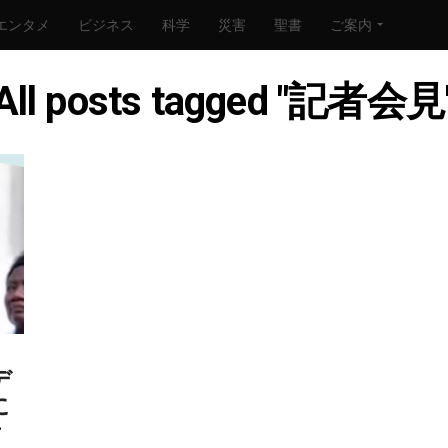
エンタメ
ビジネス
科学
災害
聖書
ご案内
All posts tagged "記者会見
デ
に
者