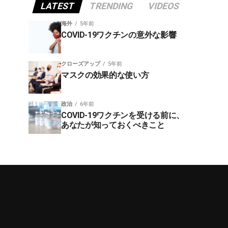
LATEST
TRENDING
VIDEOS
海外
5年前
COVID-19ワクチンの意外な影響
クローズアップ
5年前
マスクの効果的な使い方
政治
6年前
COVID-19ワクチンを受ける前に、
あなたが知っておくべきこと