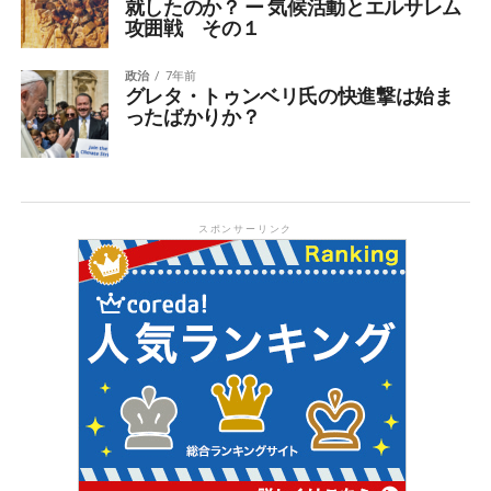
就したのか？ ー 気候活動とエルサレム
攻囲戦 その１
政治
7年前
グレタ・トゥンベリ氏の快進撃は始ま
ったばかりか？
スポンサーリンク