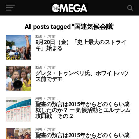
All posts tagged "国連気候会議"
動画
7年前
9月20日（金）「史上最大のストライ
キ」始まる
動画
7年前
グレタ・トゥンベリ氏、ホワイトハウ
ス前でデモ
宗教
7年前
聖書の預言は2015年からどのくらい成
就したのか？ ー 気候活動とエルサレム
攻囲戦 その２
宗教
7年前
聖書の預言は2015年からどのくらい成